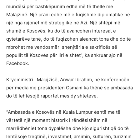
mundësi për bashkëpunim edhe më të thellë me
Malajzinë. Një prani edhe më e fuqishme diplomatike në
një nga rajonet më strategjike në Azi. Një shtëpi më
shumë e Kosovës, ku do të avancohen interesat e
qytetarëve tanë, do të fuqizohen aleancat tona dhe do të
mbrohet me vendosmëri shenjtëria e sakrificës së
popullit të Kosovës për liri e shtet”, ka shkruar ajo në
Facebook.
Kryeministri i Malajzisë, Anwar Ibrahim, në konferencën
për media me presidenten Osmani ka thënë se ambasada
do të lehtësojë raportet mes dy shteteve.
“Ambasada e Kosovës në Kuala Lumpur është me të
vërtetë një moment historik i rëndësishëm në
marrëdhëniet tona dypalëshe dhe kjo sigurisht që do të
lehtësojë tregtinë, investimet, arsimin, kulturën, turizmin