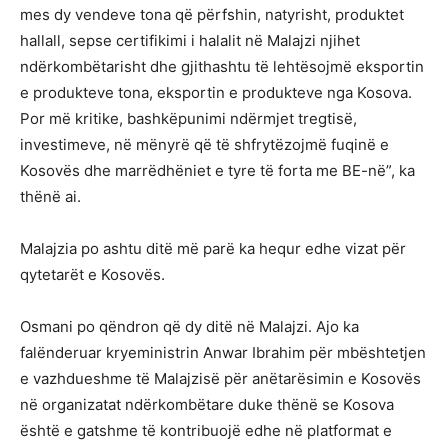
mes dy vendeve tona që përfshin, natyrisht, produktet
hallall, sepse certifikimi i halalit në Malajzi njihet
ndërkombëtarisht dhe gjithashtu të lehtësojmë eksportin
e produkteve tona, eksportin e produkteve nga Kosova.
Por më kritike, bashkëpunimi ndërmjet tregtisë,
investimeve, në mënyrë që të shfrytëzojmë fuqinë e
Kosovës dhe marrëdhëniet e tyre të forta me BE-në”, ka
thënë ai.
Malajzia po ashtu ditë më parë ka hequr edhe vizat për
qytetarët e Kosovës.
Osmani po qëndron që dy ditë në Malajzi. Ajo ka
falënderuar kryeministrin Anwar Ibrahim për mbështetjen
e vazhdueshme të Malajzisë për anëtarësimin e Kosovës
në organizatat ndërkombëtare duke thënë se Kosova
është e gatshme të kontribuojë edhe në platformat e