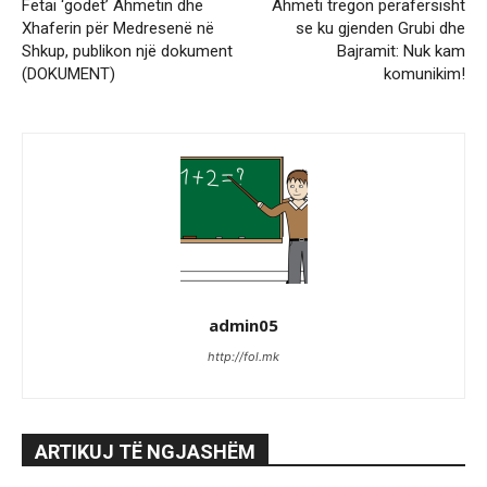
Fetai ‘godet’ Ahmetin dhe
Ahmeti tregon përafërsisht
Xhaferin për Medresenë në
se ku gjenden Grubi dhe
Shkup, publikon një dokument
Bajramit: Nuk kam
(DOKUMENT)
komunikim!
admin05
http://fol.mk
ARTIKUJ TË NGJASHËM