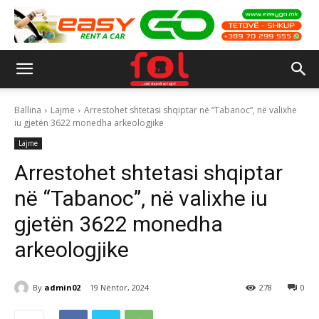
Ballina
Lajme
Arrestohet shtetasi shqiptar në “Tabanoc”, në valixhe
iu gjetën 3622 monedha arkeologjike
Lajme
Arrestohet shtetasi shqiptar
në “Tabanoc”, në valixhe iu
gjetën 3622 monedha
arkeologjike
By
admin02
19 Nëntor, 2024
278
0