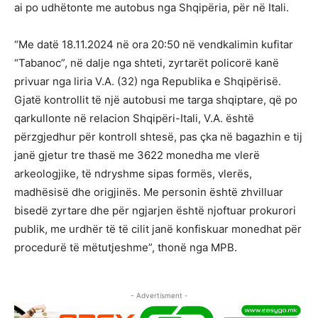
ai po udhëtonte me autobus nga Shqipëria, për në Itali.
“Me datë 18.11.2024 në ora 20:50 në vendkalimin kufitar
“Tabanoc”, në dalje nga shteti, zyrtarët policorë kanë
privuar nga liria V.A. (32) nga Republika e Shqipërisë.
Gjatë kontrollit të një autobusi me targa shqiptare, që po
qarkullonte në relacion Shqipëri-Itali, V.A. është
përzgjedhur për kontroll shtesë, pas çka në bagazhin e tij
janë gjetur tre thasë me 3622 monedha me vlerë
arkeologjike, të ndryshme sipas formës, vlerës,
madhësisë dhe origjinës. Me personin është zhvilluar
bisedë zyrtare dhe për ngjarjen është njoftuar prokurori
publik, me urdhër të të cilit janë konfiskuar monedhat për
procedurë të mëtutjeshme”, thonë nga MPB.
- Advertisment -