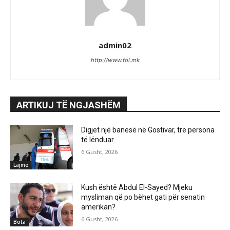
admin02
http://www.fol.mk
ARTIKUJ TË NGJASHËM
Digjet një banesë në Gostivar, tre persona
të lënduar
6 Gusht, 2026
Lajme
Kush është Abdul El-Sayed? Mjeku
mysliman që po bëhet gati për senatin
amerikan?
6 Gusht, 2026
Bota