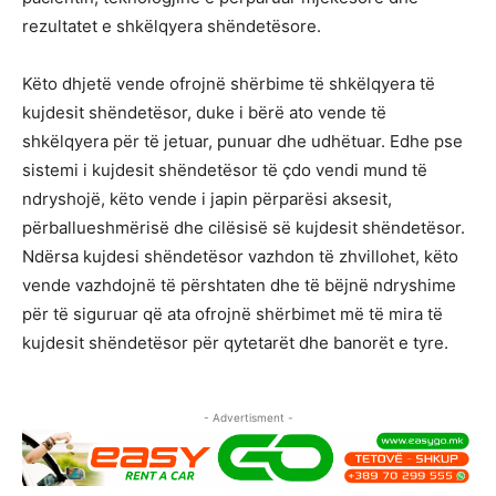
rezultatet e shkëlqyera shëndetësore.
Këto dhjetë vende ofrojnë shërbime të shkëlqyera të
kujdesit shëndetësor, duke i bërë ato vende të
shkëlqyera për të jetuar, punuar dhe udhëtuar. Edhe pse
sistemi i kujdesit shëndetësor të çdo vendi mund të
ndryshojë, këto vende i japin përparësi aksesit,
përballueshmërisë dhe cilësisë së kujdesit shëndetësor.
Ndërsa kujdesi shëndetësor vazhdon të zhvillohet, këto
vende vazhdojnë të përshtaten dhe të bëjnë ndryshime
për të siguruar që ata ofrojnë shërbimet më të mira të
kujdesit shëndetësor për qytetarët dhe banorët e tyre.
- Advertisment -