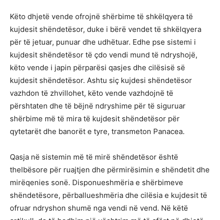
Këto dhjetë vende ofrojnë shërbime të shkëlqyera të
kujdesit shëndetësor, duke i bërë vendet të shkëlqyera
për të jetuar, punuar dhe udhëtuar. Edhe pse sistemi i
kujdesit shëndetësor të çdo vendi mund të ndryshojë,
këto vende i japin përparësi qasjes dhe cilësisë së
kujdesit shëndetësor. Ashtu siç kujdesi shëndetësor
vazhdon të zhvillohet, këto vende vazhdojnë të
përshtaten dhe të bëjnë ndryshime për të siguruar
shërbime më të mira të kujdesit shëndetësor për
qytetarët dhe banorët e tyre, transmeton Panacea.
Qasja në sistemin më të mirë shëndetësor është
thelbësore për ruajtjen dhe përmirësimin e shëndetit dhe
mirëqenies sonë. Disponueshmëria e shërbimeve
shëndetësore, përballueshmëria dhe cilësia e kujdesit të
ofruar ndryshon shumë nga vendi në vend. Në këtë