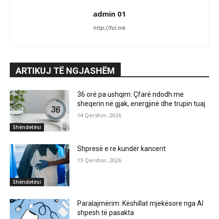
admin 01
http://fol.mk
ARTIKUJ TË NGJASHËM
36 orë pa ushqim: Çfarë ndodh me
sheqerin në gjak, energjinë dhe trupin tuaj
14 Qershor, 2026
Shëndetësi
Shpresë e re kundër kancerit
13 Qershor, 2026
Shëndetësi
Paralajmërim: Këshillat mjekësore nga AI
shpesh të pasakta