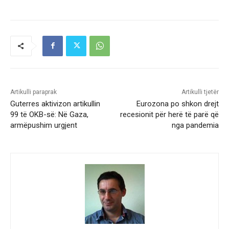
Artikulli paraprak
Artikulli tjetër
Guterres aktivizon artikullin
Eurozona po shkon drejt
99 të OKB-së: Në Gaza,
recesionit për herë të parë që
armëpushim urgjent
nga pandemia