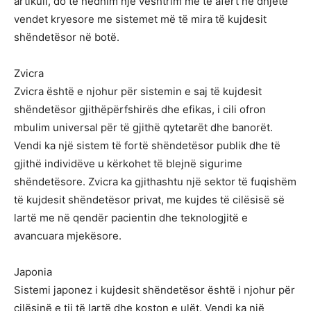
artikull, do të hedhim një vështrim më të afërt në dhjetë
vendet kryesore me sistemet më të mira të kujdesit
shëndetësor në botë.
Zvicra
Zvicra është e njohur për sistemin e saj të kujdesit
shëndetësor gjithëpërfshirës dhe efikas, i cili ofron
mbulim universal për të gjithë qytetarët dhe banorët.
Vendi ka një sistem të fortë shëndetësor publik dhe të
gjithë individëve u kërkohet të blejnë sigurime
shëndetësore. Zvicra ka gjithashtu një sektor të fuqishëm
të kujdesit shëndetësor privat, me kujdes të cilësisë së
lartë me në qendër pacientin dhe teknologjitë e
avancuara mjekësore.
Japonia
Sistemi japonez i kujdesit shëndetësor është i njohur për
cilësinë e tij të lartë dhe koston e ulët. Vendi ka një