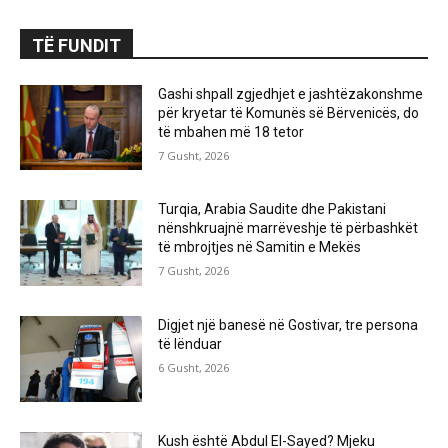
TË FUNDIT
Gashi shpall zgjedhjet e jashtëzakonshme
për kryetar të Komunës së Bërvenicës, do
të mbahen më 18 tetor
7 Gusht, 2026
Turqia, Arabia Saudite dhe Pakistani
nënshkruajnë marrëveshje të përbashkët
të mbrojtjes në Samitin e Mekës
7 Gusht, 2026
Digjet një banesë në Gostivar, tre persona
të lënduar
6 Gusht, 2026
Kush është Abdul El-Sayed? Mjeku