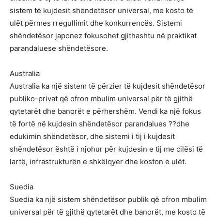
sistem të kujdesit shëndetësor universal, me kosto të
ulët përmes rregullimit dhe konkurrencës. Sistemi
shëndetësor japonez fokusohet gjithashtu në praktikat
parandaluese shëndetësore.
Australia
Australia ka një sistem të përzier të kujdesit shëndetësor
publiko-privat që ofron mbulim universal për të gjithë
qytetarët dhe banorët e përhershëm. Vendi ka një fokus
të fortë në kujdesin shëndetësor parandalues ??dhe
edukimin shëndetësor, dhe sistemi i tij i kujdesit
shëndetësor është i njohur për kujdesin e tij me cilësi të
lartë, infrastrukturën e shkëlqyer dhe koston e ulët.
Suedia
Suedia ka një sistem shëndetësor publik që ofron mbulim
universal për të gjithë qytetarët dhe banorët, me kosto të