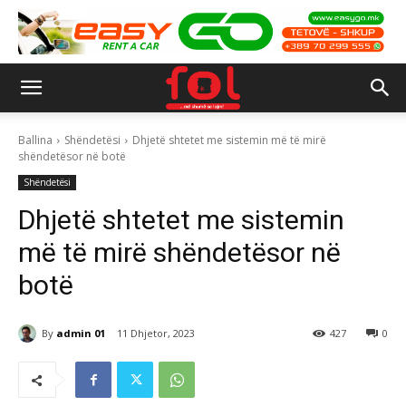
Ballina
Shëndetësi
Dhjetë shtetet me sistemin më të mirë
shëndetësor në botë
Shëndetësi
Dhjetë shtetet me sistemin
më të mirë shëndetësor në
botë
By
admin 01
11 Dhjetor, 2023
427
0