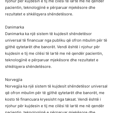
njohur për kujdesin e tij me cilësi të lartë me në qendër
pacientin, teknologjinë e përparuar mjekësore dhe
rezultatet e shkëlqyera shëndetësore.
Danimarka
Danimarka ka një sistem të kujdesit shëndetësor
universal të financuar nga publiku që ofron mbulim për të
gjithë qytetarët dhe banorët. Vendi është i njohur për
kujdesin e tij me cilësi të lartë me në qendër pacientin,
teknologjinë e përparuar mjekësore dhe rezultatet e
shkëlqyera shëndetësore.
Norvegjia
Norvegjia ka një sistem të kujdesit shëndetësor universal
që ofron mbulim për të gjithë qytetarët dhe banorët, me
kosto të financuara kryesisht nga taksat. Vendi është i
njohur për kujdesin e tij me cilësi të lartë me në qendër
pacientin, teknologjinë e përparuar mjekësore dhe