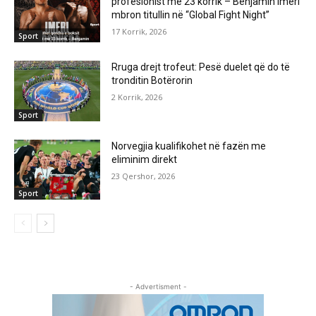
profesionist më 23 korrik – Benjamin Imeri
mbron titullin në “Global Fight Night”
17 Korrik, 2026
Sport
Rruga drejt trofeut: Pesë duelet që do të
tronditin Botërorin
2 Korrik, 2026
Sport
Norvegjia kualifikohet në fazën me
eliminim direkt
23 Qershor, 2026
Sport
- Advertisment -