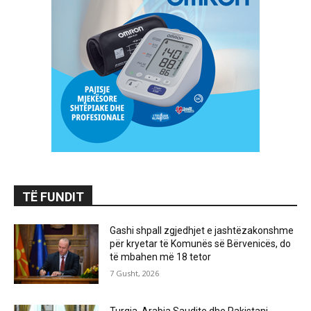
TË FUNDIT
Gashi shpall zgjedhjet e jashtëzakonshme
për kryetar të Komunës së Bërvenicës, do
të mbahen më 18 tetor
7 Gusht, 2026