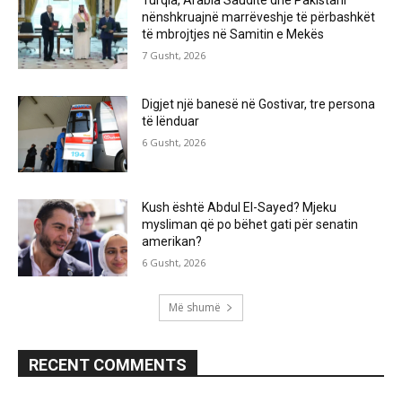
Turqia, Arabia Saudite dhe Pakistani
nënshkruajnë marrëveshje të përbashkët
të mbrojtjes në Samitin e Mekës
7 Gusht, 2026
Digjet një banesë në Gostivar, tre persona
të lënduar
6 Gusht, 2026
Kush është Abdul El-Sayed? Mjeku
mysliman që po bëhet gati për senatin
amerikan?
6 Gusht, 2026
Më shumë
RECENT COMMENTS