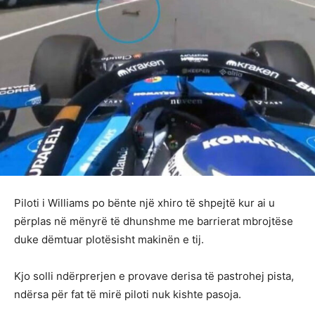
Piloti i Williams po bënte një xhiro të shpejtë kur ai u
përplas në mënyrë të dhunshme me barrierat mbrojtëse
duke dëmtuar plotësisht makinën e tij.
Kjo solli ndërprerjen e provave derisa të pastrohej pista,
ndërsa për fat të mirë piloti nuk kishte pasoja.