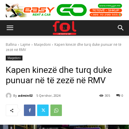
Ballina
Lajme
Maqedoni
Kapen kinezë dhe turq duke punuar në të
zezë në RMV
Maqedoni
Kapen kinezë dhe turq duke
punuar në të zezë në RMV
By
admin02
5 Qershor, 2024
305
0