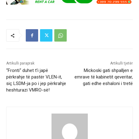
Artikulli paraprak
Artikulli tjetër
“Fronti“ duhet t’i japë
Mickoski gati shpalljen e
përkrahje të pastër VLEN-it,
emrave të kabinetit qeveritar,
siç LSDM-ja po i jep përkrahje
gati edhe eshaloni i tretë
heshturazi VMRO-së!