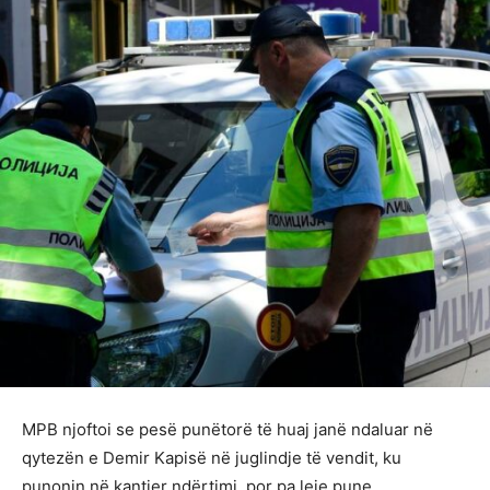
MPB njoftoi se pesë punëtorë të huaj janë ndaluar në
qytezën e Demir Kapisë në juglindje të vendit, ku
punonin në kantier ndërtimi, por pa leje pune.