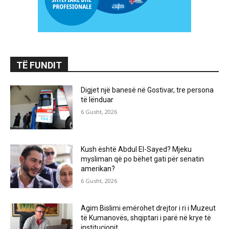
TË FUNDIT
Digjet një banesë në Gostivar, tre persona
të lënduar
6 Gusht, 2026
Kush është Abdul El-Sayed? Mjeku
mysliman që po bëhet gati për senatin
amerikan?
6 Gusht, 2026
Agim Bislimi emërohet drejtor i ri i Muzeut
të Kumanovës, shqiptari i parë në krye të
institucionit