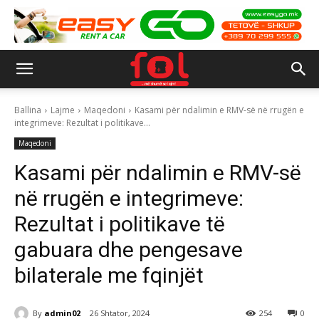
Ballina
Lajme
Maqedoni
Kasami për ndalimin e RMV-së në rrugën e
integrimeve: Rezultat i politikave...
Maqedoni
Kasami për ndalimin e RMV-së
në rrugën e integrimeve:
Rezultat i politikave të
gabuara dhe pengesave
bilaterale me fqinjët
By
admin02
26 Shtator, 2024
254
0