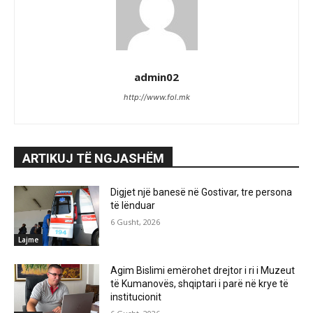
admin02
http://www.fol.mk
ARTIKUJ TË NGJASHËM
Digjet një banesë në Gostivar, tre persona
të lënduar
6 Gusht, 2026
Lajme
Agim Bislimi emërohet drejtor i ri i Muzeut
të Kumanovës, shqiptari i parë në krye të
institucionit