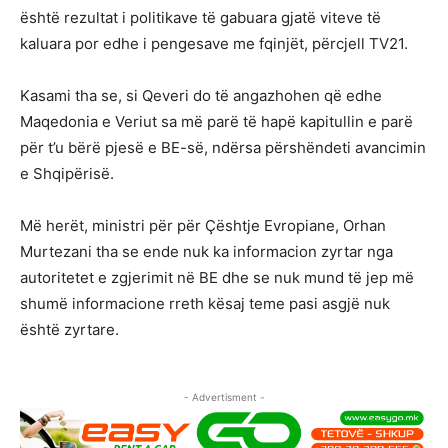
është rezultat i politikave të gabuara gjatë viteve të
kaluara por edhe i pengesave me fqinjët, përcjell TV21.
Kasami tha se, si Qeveri do të angazhohen që edhe
Maqedonia e Veriut sa më parë të hapë kapitullin e parë
për t’u bërë pjesë e BE-së, ndërsa përshëndeti avancimin
e Shqipërisë.
Më herët, ministri për për Çështje Evropiane, Orhan
Murtezani tha se ende nuk ka informacion zyrtar nga
autoritetet e zgjerimit në BE dhe se nuk mund të jep më
shumë informacione rreth kësaj teme pasi asgjë nuk
është zyrtare.
- Advertisment -