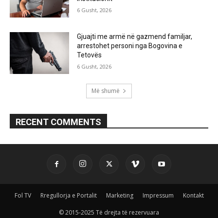
6 Gusht, 2026
Gjuajti me armë në gazmend familjar,
arrestohet personi nga Bogovina e
Tetovës
6 Gusht, 2026
Më shumë
RECENT COMMENTS
Fol TV
Rregullorja e Portalit
Marketing
Impressum
Kontakt
© 2015-2025 Të drejta të rezervuara