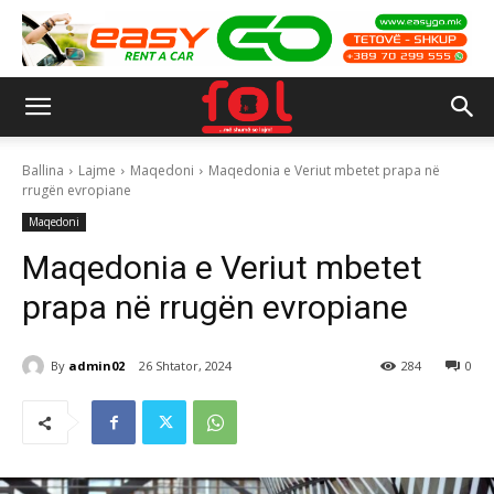
Ballina
Lajme
Maqedoni
Maqedonia e Veriut mbetet prapa në
rrugën evropiane
Maqedoni
Maqedonia e Veriut mbetet
prapa në rrugën evropiane
By
admin02
26 Shtator, 2024
284
0