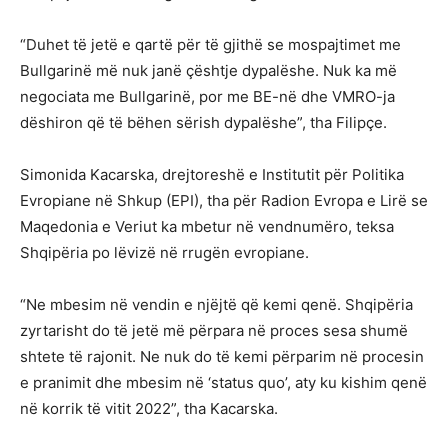
“Duhet të jetë e qartë për të gjithë se mospajtimet me
Bullgarinë më nuk janë çështje dypalëshe. Nuk ka më
negociata me Bullgarinë, por me BE-në dhe VMRO-ja
dëshiron që të bëhen sërish dypalëshe”, tha Filipçe.
Simonida Kacarska, drejtoreshë e Institutit për Politika
Evropiane në Shkup (EPI), tha për Radion Evropa e Lirë se
Maqedonia e Veriut ka mbetur në vendnumëro, teksa
Shqipëria po lëvizë në rrugën evropiane.
“Ne mbesim në vendin e njëjtë që kemi qenë. Shqipëria
zyrtarisht do të jetë më përpara në proces sesa shumë
shtete të rajonit. Ne nuk do të kemi përparim në procesin
e pranimit dhe mbesim në ‘status quo’, aty ku kishim qenë
në korrik të vitit 2022”, tha Kacarska.