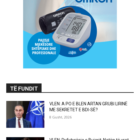
TË FUNDIT
VLEN: A PO E BLEN ARTAN GRUBI LIRINË
ME SEKRETET E BDI-SË?
8 Gusht, 2026
VLEN: Dyfytyrësia e Bujarit: Natën të vret,