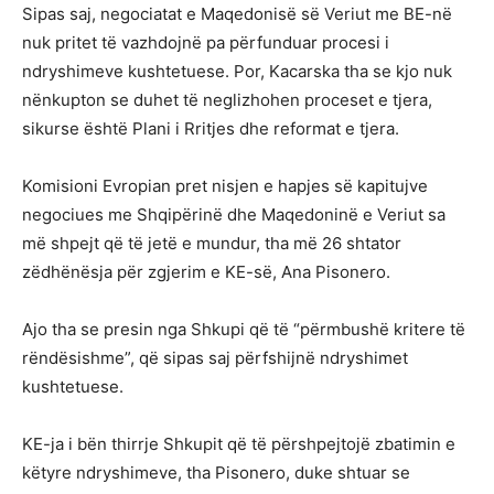
Sipas saj, negociatat e Maqedonisë së Veriut me BE-në
nuk pritet të vazhdojnë pa përfunduar procesi i
ndryshimeve kushtetuese. Por, Kacarska tha se kjo nuk
nënkupton se duhet të neglizhohen proceset e tjera,
sikurse është Plani i Rritjes dhe reformat e tjera.
Komisioni Evropian pret nisjen e hapjes së kapitujve
negociues me Shqipërinë dhe Maqedoninë e Veriut sa
më shpejt që të jetë e mundur, tha më 26 shtator
zëdhënësja për zgjerim e KE-së, Ana Pisonero.
Ajo tha se presin nga Shkupi që të “përmbushë kritere të
rëndësishme”, që sipas saj përfshijnë ndryshimet
kushtetuese.
KE-ja i bën thirrje Shkupit që të përshpejtojë zbatimin e
këtyre ndryshimeve, tha Pisonero, duke shtuar se