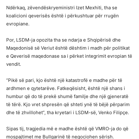
Ndërkaq, zëvendëskryeministri Izet Mexhiti, tha se
koalicioni qeverisës është i përkushtuar për rrugën
evropiane.
Por, LSDM-ja opozita tha se ndarja e Shqipërisë dhe
Maqedonisë së Veriut është dështim i madh për politikat
e Qeverisë maqedonase sa i përket integrimit evropian të
vendit.
“Pikë së pari, kjo është një katastrofë e madhe për të
ardhmen e qytetarëve. Fatkeqësisht, është një shans i
humbur që do të prekë shumë familje dhe një gjeneratë
të tërë. Kjo vret shpresën që shteti ynë të bëjë përparim
dhe të zhvillohet”, tha kryetari i LSDM-së, Venko Filipçe.
Sipas tij, tragjedia më e madhe është që VMRO-ja do që
mospajtimet me Bullgarinë të negociohen sërish.