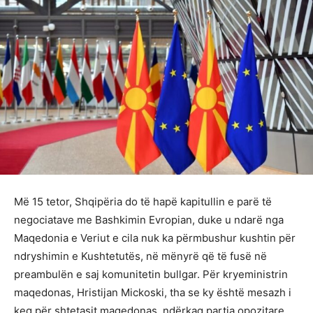
Më 15 tetor, Shqipëria do të hapë kapitullin e parë të
negociatave me Bashkimin Evropian, duke u ndarë nga
Maqedonia e Veriut e cila nuk ka përmbushur kushtin për
ndryshimin e Kushtetutës, në mënyrë që të fusë në
preambulën e saj komunitetin bullgar. Për kryeministrin
maqedonas, Hristijan Mickoski, tha se ky është mesazh i
keq për shtetasit maqedonas, ndërkaq partia opozitare,