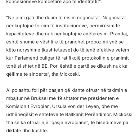
koncesioneve kombëtare apo të identitetit”.
“Ne jemi gati dhe duam të nisim negociatat. Negociatat
nënkuptojnë forcim të institucioneve, përmirësim të
kapaciteteve dhe nuk nënkuptojnë anëtarësim. Prandaj,
është shumë e vështirë të pranohet propozimi ynë se
këto ndryshime [kushtetuese] do të jenë efektive vetëm
kur Parlamenti bullgar të ratifikojë protokollin e pranimit
tonë si shtet në BE. Por, është e qartë se dikush nuk ka
qëllime të sinqerta”, tha Mickoski.
Ai po ashtu foli për qasjen që kishte ofruar në takimin e
mbajtur në Bruksel më 19 shtator me presidenten e
Komisionit Evropian, Ursula von der Leyen, dhe me
udhëheqësit e shteteve të Ballkanit Perëndimor. Mickoski
tha se ka ofruar një “qasje evropiane”, të bisedimeve pa
diktate dhe kushte.