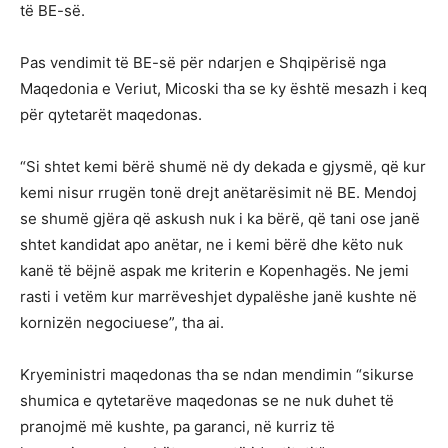
të BE-së.
Pas vendimit të BE-së për ndarjen e Shqipërisë nga
Maqedonia e Veriut, Micoski tha se ky është mesazh i keq
për qytetarët maqedonas.
“Si shtet kemi bërë shumë në dy dekada e gjysmë, që kur
kemi nisur rrugën tonë drejt anëtarësimit në BE. Mendoj
se shumë gjëra që askush nuk i ka bërë, që tani ose janë
shtet kandidat apo anëtar, ne i kemi bërë dhe këto nuk
kanë të bëjnë aspak me kriterin e Kopenhagës. Ne jemi
rasti i vetëm kur marrëveshjet dypalëshe janë kushte në
kornizën negociuese”, tha ai.
Kryeministri maqedonas tha se ndan mendimin “sikurse
shumica e qytetarëve maqedonas se ne nuk duhet të
pranojmë më kushte, pa garanci, në kurriz të