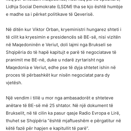
Lidhja Social Demokrate (LSDM) tha se kjo është humbje
e madhe sa i përket politikave të Qeverisë.
Në ditën kur Viktor Orban, kryeministri hungarez shteti i
të cilit ka kryesimin e presidencës së BE-së, nisi vizitën
në Maqedoninën e Veriut, doli lajmi nga Brukseli se
Shqipëria do të hapë kapitujt e parë të negociatave të
pranimit me BE-në, duke u ndarë zyrtarisht nga
Maqedonia e Veriut, edhe pse të dyja shtetet ishin në
proces të përbashkët kur nisën negociatat para dy
vjetësh.
Një vendim i tillë u mor nga ambasadorët e shteteve
anëtare të BE-së më 25 shtator. Në një dokument të
Brukselit, në të cilin ka pasur qasje Radio Evropa e Lirë,
thuhet se Shqipëria “është mjaftueshëm e përgatitur në
këtë fazë për hapjen e kapitullit të parë”.