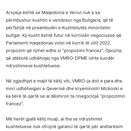
Arsyeja është se Maqedonia e Veriut nuk e ka
përmbushur kushtin e vendosur nga Bullgaria, që të
përfshijë në preambulën e Kushtetutës minoritetin
bullgar. Ky kusht është futur në kornizën negociuese që
Parlamenti maqedonas votoi në korrik të vitit 2022,
propozim që njihet edhe si “propozimi francez”. Opozita,
që atëbotë udhëhiqej nga VMRO-DPME ishte kundër
ndryshimeve kushtetuese.
Në zgjedhjet e majit të këtij viti, VMRO-ja doli e para dhe
mori udhëheqjen e Qeverisë dhe kryeministri Mickoski e
ka bërë të qartë se ai dëshiron ta rinegociojë “propozimin
francez”.
Më herët gjatë këtij muaji, ai tha se ndryshimet
kushtetuese nuk ofrojnë garanci të qartë për anëtarësim