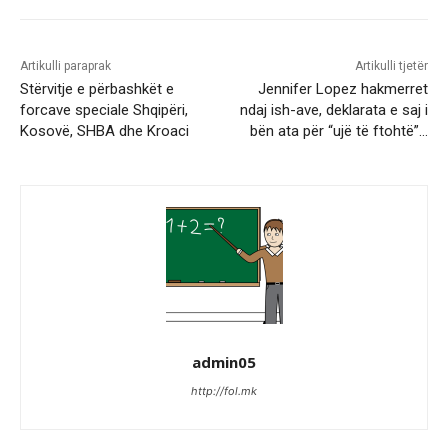
Artikulli paraprak
Artikulli tjetër
Stërvitje e përbashkët e
Jennifer Lopez hakmerret
forcave speciale Shqipëri,
ndaj ish-ave, deklarata e saj i
Kosovë, SHBA dhe Kroaci
bën ata për “ujë të ftohtë”…
admin05
http://fol.mk