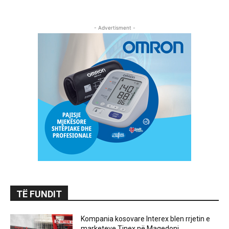
- Advertisment -
TË FUNDIT
Kompania kosovare Interex blen rrjetin e
marketeve Tinex në Maqedoni