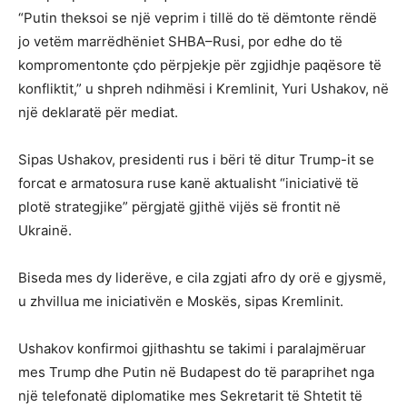
“Putin theksoi se një veprim i tillë do të dëmtonte rëndë
jo vetëm marrëdhëniet SHBA–Rusi, por edhe do të
kompromentonte çdo përpjekje për zgjidhje paqësore të
konfliktit,” u shpreh ndihmësi i Kremlinit, Yuri Ushakov, në
një deklaratë për mediat.
Sipas Ushakov, presidenti rus i bëri të ditur Trump-it se
forcat e armatosura ruse kanë aktualisht “iniciativë të
plotë strategjike” përgjatë gjithë vijës së frontit në
Ukrainë.
Biseda mes dy liderëve, e cila zgjati afro dy orë e gjysmë,
u zhvillua me iniciativën e Moskës, sipas Kremlinit.
Ushakov konfirmoi gjithashtu se takimi i paralajmëruar
mes Trump dhe Putin në Budapest do të paraprihet nga
një telefonatë diplomatike mes Sekretarit të Shtetit të