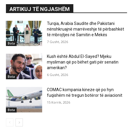
ARTIKUJ TË NGJASHËM
Turqia, Arabia Saudite dhe Pakistani
nënshkruajnë marrëveshje të përbashkët
të mbrojtjes në Samitin e Mekës
7 Gusht, 2026
Bota
Kush është Abdul El-Sayed? Mjeku
mysliman që po bëhet gati për senatin
amerikan?
6 Gusht, 2026
Bota
COMAC kompania kineze që po hyn
fuqishëm në tregun botëror të aviacionit
15 Korrik, 2026
Bota