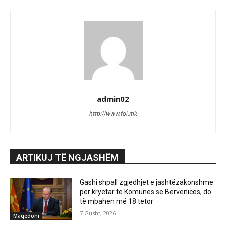
admin02
http://www.fol.mk
ARTIKUJ TË NGJASHËM
Gashi shpall zgjedhjet e jashtëzakonshme
për kryetar të Komunës së Bërvenicës, do
të mbahen më 18 tetor
7 Gusht, 2026
Maqedoni