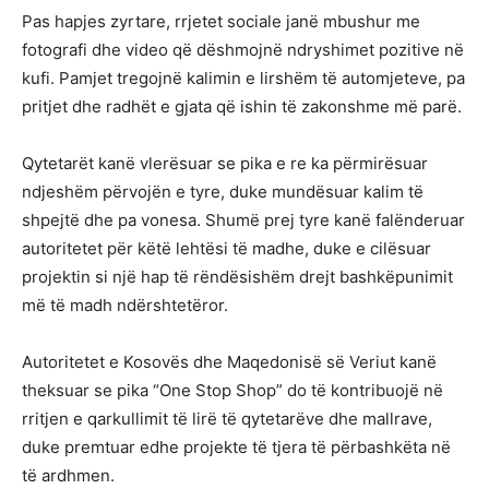
Pas hapjes zyrtare, rrjetet sociale janë mbushur me
fotografi dhe video që dëshmojnë ndryshimet pozitive në
kufi. Pamjet tregojnë kalimin e lirshëm të automjeteve, pa
pritjet dhe radhët e gjata që ishin të zakonshme më parë.
Qytetarët kanë vlerësuar se pika e re ka përmirësuar
ndjeshëm përvojën e tyre, duke mundësuar kalim të
shpejtë dhe pa vonesa. Shumë prej tyre kanë falënderuar
autoritetet për këtë lehtësi të madhe, duke e cilësuar
projektin si një hap të rëndësishëm drejt bashkëpunimit
më të madh ndërshtetëror.
Autoritetet e Kosovës dhe Maqedonisë së Veriut kanë
theksuar se pika “One Stop Shop” do të kontribuojë në
rritjen e qarkullimit të lirë të qytetarëve dhe mallrave,
duke premtuar edhe projekte të tjera të përbashkëta në
të ardhmen.