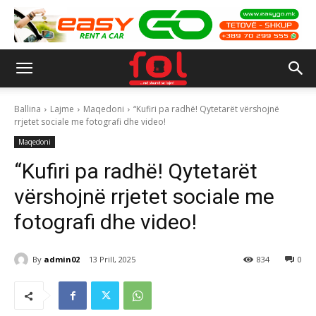
Ballina
Lajme
Maqedoni
“Kufiri pa radhë! Qytetarët vërshojnë
rrjetet sociale me fotografi dhe video!
Maqedoni
“Kufiri pa radhë! Qytetarët
vërshojnë rrjetet sociale me
fotografi dhe video!
By
admin02
13 Prill, 2025
834
0