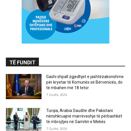
TË FUNDIT
Gashi shpall zgjedhjet e jashtëzakonshme
për kryetar të Komunës së Bërvenicës, do
të mbahen më 18 tetor
7 Gusht, 2026
Turqia, Arabia Saudite dhe Pakistani
nënshkruajnë marrëveshje të përbashkët
të mbrojtjes në Samitin e Mekës
7 Gusht, 2026