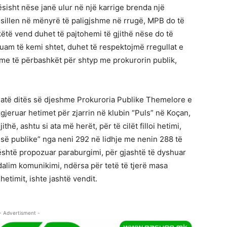
ësisht nëse janë ulur në një karrige brenda një
e sillen në mënyrë të paligjshme në rrugë, MPB do të
ëtë vend duhet të pajtohemi të gjithë nëse do të
duam të kemi shtet, duhet të respektojmë rregullat e
tme të përbashkët për shtyp me prokurorin publik,
jatë ditës së djeshme Prokuroria Publike Themelore e
ruar hetimet për zjarrin në klubin “Puls” në Koçan,
thë, ashtu si ata më herët, për të cilët filloi hetimi,
së publike” nga neni 292 në lidhje me nenin 288 të
r është propozuar paraburgimi, për gjashtë të dyshuar
lim komunikimi, ndërsa për tetë të tjerë masa
etimit, ishte jashtë vendit.
- Advertisment -