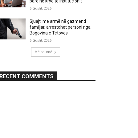
parë në krye të institucionit
6 Gusht, 2026
Gjuajti me armë në gazmend
familjar, arrestohet personi nga
Bogovina e Tetovës
6 Gusht, 2026
Më shumë
RECENT COMMENTS