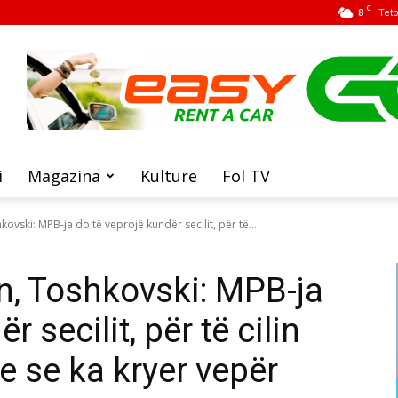
C
8
Tet
i
Magazina
Kulturë
Fol TV
ovski: MPB-ja do të veprojë kundër secilit, për të...
n, Toshkovski: MPB-ja
 secilit, për të cilin
e se ka kryer vepër