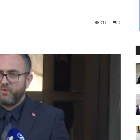
715
0