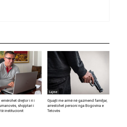
Lajme
emërohet drejtor i ri i
Gjuajti me armë në gazmend familjar,
umanovës, shqiptari i
arrestohet personi nga Bogovina e
të institucionit
Tetovës