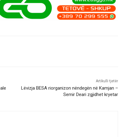
Artikulli tjetër
iale
Lëvizja BESA riorganizon nëndegën në Kamjan –
Semir Deari zgjidhet kryetar