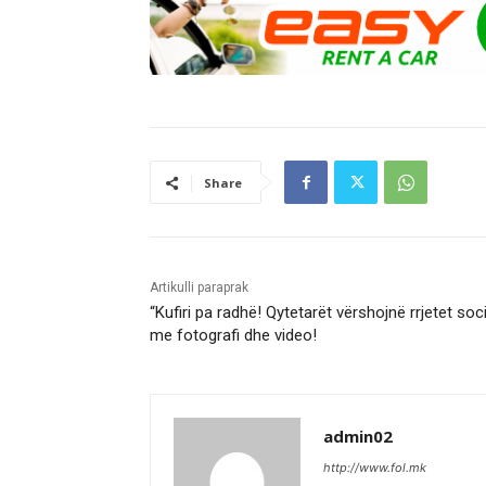
Share
Artikulli paraprak
“Kufiri pa radhë! Qytetarët vërshojnë rrjetet soc
me fotografi dhe video!
admin02
http://www.fol.mk