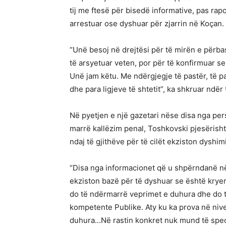
tij me ftesë për bisedë informative, pas rap
arrestuar ose dyshuar për zjarrin në Koçan.
“Unë besoj në drejtësi për të mirën e përba
të arsyetuar veten, por për të konfirmuar s
Unë jam këtu. Me ndërgjegje të pastër, të pa
dhe para ligjeve të shtetit”, ka shkruar ndër t
Në pyetjen e një gazetari nëse disa nga per
marrë kallëzim penal, Toshkovski pjesërisht
ndaj të gjithëve për të cilët ekziston dyshi
“Disa nga informacionet që u shpërndanë në 
ekziston bazë për të dyshuar se është krye
do të ndërmarrë veprimet e duhura dhe do t
kompetente Publike. Aty ku ka prova në niv
duhura…Në rastin konkret nuk mund të specif