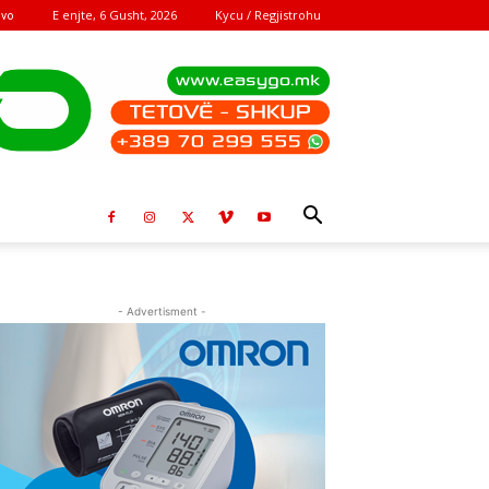
E enjte, 6 Gusht, 2026
Kycu / Regjistrohu
ovo
- Advertisment -