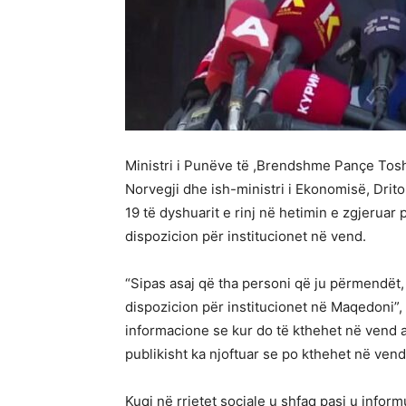
Ministri i Punëve të ,Brendshme Pançe Tos
Norvegji dhe ish-ministri i Ekonomisë, Driton
19 të dyshuarit e rinj në hetimin e zgjeruar 
dispozicion për institucionet në vend.
“Sipas asaj që tha personi që ju përmendët,
dispozicion për institucionet në Maqedoni”,
informacione se kur do të kthehet në vend 
publikisht ka njoftuar se po kthehet në ven
Kuqi në rrjetet sociale u shfaq pasi u inf