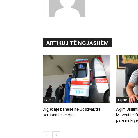
ARTIKUJ TË NGJASHËM
Lajme
Lajme
Digjet një banesë në Gostivar, tre
Agim Bislimi 
persona të lënduar
Muzeut të K
parë në krye 