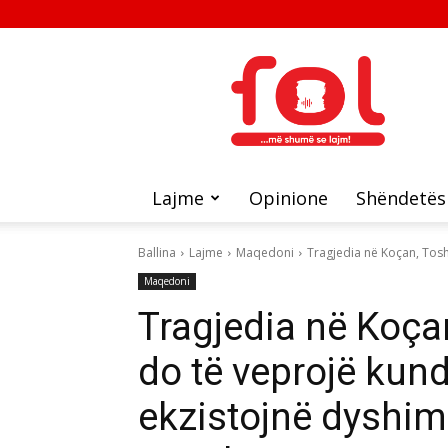
FOL
Lajme
Opinione
Shëndetës
Ballina
Lajme
Maqedoni
Tragjedia në Koçan, Toshk
Maqedoni
Tragjedia në Koça
do të veprojë kundër
ekzistojnë dyshim