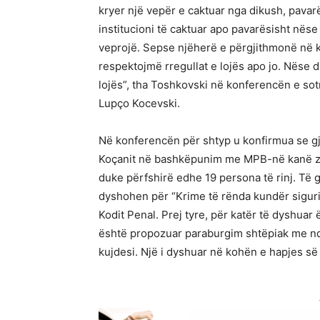
kryer një vepër e caktuar nga dikush, pavar
institucioni të caktuar apo pavarësisht nës
veprojë. Sepse njëherë e përgjithmonë në k
respektojmë rregullat e lojës apo jo. Nëse 
lojës”, tha Toshkovski në konferencën e so
Lupço Kocevski.
Në konferencën për shtyp u konfirmua se g
Koçanit në bashkëpunim me MPB-në kanë zgje
duke përfshirë edhe 19 persona të rinj. Të gji
dyshohen për “Krime të rënda kundër siguri
Kodit Penal. Prej tyre, për katër të dyshua
është propozuar paraburgim shtëpiak me nda
kujdesi. Një i dyshuar në kohën e hapjes së h