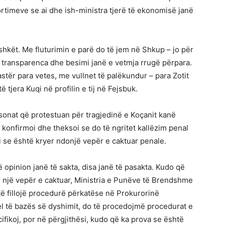
ortimeve se ai dhe ish-ministra tjerë të ekonomisë janë
shkët. Me fluturimin e parë do të jem në Shkup – jo për
e transparenca dhe besimi janë e vetmja rrugë përpara.
stër para vetes, me vullnet të palëkundur – para Zotit
ë tjera Kuqi në profilin e tij në Fejsbuk.
sonat që protestuan për tragjedinë e Koçanit kanë
 konfirmoi dhe theksoi se do të ngritet kallëzim penal
mi se është kryer ndonjë vepër e caktuar penale.
opinion janë të sakta, disa janë të pasakta. Kudo që
r një vepër e caktuar, Ministria e Punëve të Brendshme
ë fillojë procedurë përkatëse në Prokurorinë
el të bazës së dyshimit, do të procedojmë procedurat e
ikoj, por në përgjithësi, kudo që ka prova se është