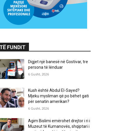
TË FUNDIT
Digjet një banesë në Gostivar, tre
persona të lënduar
6 Gusht, 2026
Kush është Abdul El-Sayed?
Mjeku mysliman që po bëhet gati
për senatin amerikan?
6 Gusht, 2026
Agim Bislimi emërohet drejtor i ri i
Muzeut të Kumanovës, shqiptari i