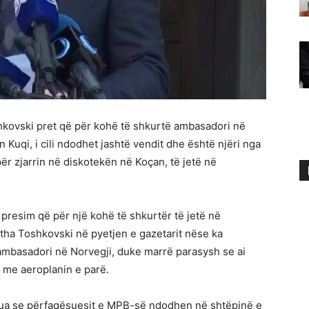
hkovski pret që për kohë të shkurtë ambasadori në
 Kuqi, i cili ndodhet jashtë vendit dhe është njëri nga
për zjarrin në diskotekën në Koçan, të jetë në
 presim që për një kohë të shkurtër të jetë në
 tha Toshkovski në pyetjen e gazetarit nëse ka
ambasadori në Norvegji, duke marrë parasysh se ai
d me aeroplanin e parë.
ormua se përfaqësuesit e MPB-së ndodhen në shtëpinë e