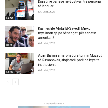
Digjet një banesë në Gostivar, tre persona
të lënduar
6 Gusht, 2026
Lajme
Kush është Abdul El-Sayed? Mjeku
mysliman që po bëhet gati për senatin
amerikan?
6 Gusht, 2026
Bota
Agim Bislimi emërohet drejtor i ri i Muzeut
të Kumanovës, shqiptari i parë në krye të
institucionit
6 Gusht, 2026
Lajme
- Advertisment -