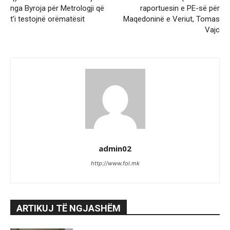
nga Byroja për Metrologji që
raportuesin e PE-së për
t’i testojnë orëmatësit
Maqedoninë e Veriut, Tomas
Vajc
admin02
http://www.fol.mk
ARTIKUJ TË NGJASHËM