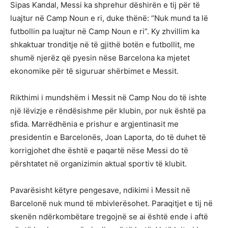
Sipas Kandal, Messi ka shprehur dëshirën e tij për të
luajtur në Camp Noun e ri, duke thënë: “Nuk mund ta lë
futbollin pa luajtur në Camp Noun e ri”. Ky zhvillim ka
shkaktuar tronditje në të gjithë botën e futbollit, me
shumë njerëz që pyesin nëse Barcelona ka mjetet
ekonomike për të siguruar shërbimet e Messit.
Rikthimi i mundshëm i Messit në Camp Nou do të ishte
një lëvizje e rëndësishme për klubin, por nuk është pa
sfida. Marrëdhënia e prishur e argjentinasit me
presidentin e Barcelonës, Joan Laporta, do të duhet të
korrigjohet dhe është e paqartë nëse Messi do të
përshtatet në organizimin aktual sportiv të klubit.
Pavarësisht këtyre pengesave, ndikimi i Messit në
Barcelonë nuk mund të mbivlerësohet. Paraqitjet e tij në
skenën ndërkombëtare tregojnë se ai është ende i aftë