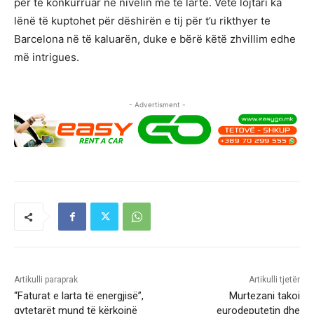
për të konkurruar në nivelin më të lartë. Vetë lojtari ka
lënë të kuptohet për dëshirën e tij për t’u rikthyer te
Barcelona në të kaluarën, duke e bërë këtë zhvillim edhe
më intrigues.
- Advertisment -
Artikulli paraprak
Artikulli tjetër
“Faturat e larta të energjisë”,
Murtezani takoi
qytetarët mund të kërkojnë
eurodeputetin dhe