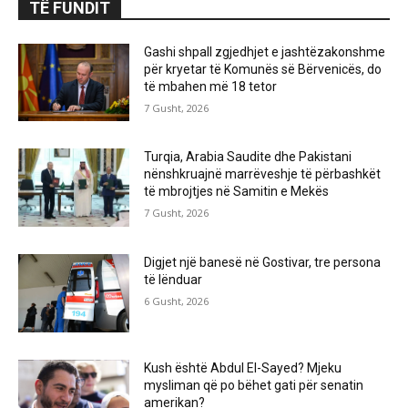
TË FUNDIT
Gashi shpall zgjedhjet e jashtëzakonshme
për kryetar të Komunës së Bërvenicës, do
të mbahen më 18 tetor
7 Gusht, 2026
Turqia, Arabia Saudite dhe Pakistani
nënshkruajnë marrëveshje të përbashkët
të mbrojtjes në Samitin e Mekës
7 Gusht, 2026
Digjet një banesë në Gostivar, tre persona
të lënduar
6 Gusht, 2026
Kush është Abdul El-Sayed? Mjeku
mysliman që po bëhet gati për senatin
amerikan?