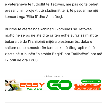
e veteranëve të futbollit të Tetovës, më pas do të bëhet
prezantimi i projektit të stadiumit të ri, të pasuar me një
koncert nga ‘Elita 5’ dhe Aida Doçi.
Burime të afërta nga kabineti i komunës së Tetovës
njoftojnë se po në atë ditë priten edhe surpriza mjaft të
bukura që do t’i shijojnë mijëra pjesëmarrës, duke e
shijuar edhe atmosferën fantastike të tifogrupit më të
zjartë në tribunën “Marshin Beqiri” pra ‘Ballistëve’, pra më
12 prill në ora 17:00.
- Advertisment -