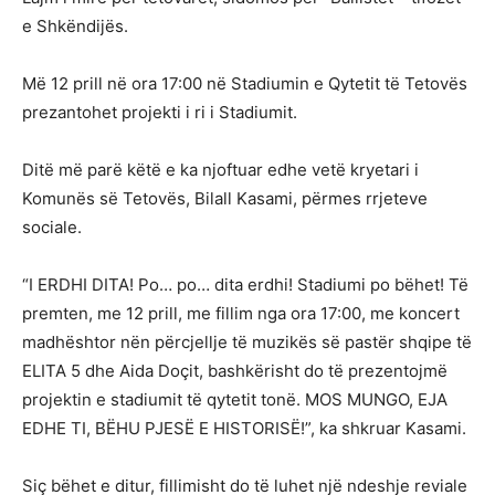
e Shkëndijës.
Më 12 prill në ora 17:00 në Stadiumin e Qytetit të Tetovës
prezantohet projekti i ri i Stadiumit.
Ditë më parë këtë e ka njoftuar edhe vetë kryetari i
Komunës së Tetovës, Bilall Kasami, përmes rrjeteve
sociale.
“I ERDHI DITA! Po… po… dita erdhi! Stadiumi po bëhet! Të
premten, me 12 prill, me fillim nga ora 17:00, me koncert
madhështor nën përcjellje të muzikës së pastër shqipe të
ELITA 5 dhe Aida Doçit, bashkërisht do të prezentojmë
projektin e stadiumit të qytetit tonë. MOS MUNGO, EJA
EDHE TI, BËHU PJESË E HISTORISË!”, ka shkruar Kasami.
Siç bëhet e ditur, fillimisht do të luhet një ndeshje reviale