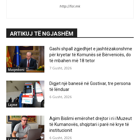
http://fol.mk
ARTIKUJ TË NGJASHËM
Gashi shpall zgjedhjet e jashtëzakonshme
për kryetar të Komunës së Bërvenicës, do
të mbahen më 18 tetor
7 Gusht, 2026
Maqedoni
Digjet një banesë në Gostivar, tre persona
të lënduar
6 Gusht, 2026
Lajme
Agim Bislimi emërohet drejtor i ri i Muzeut
të Kumanovës, shqiptari i parë në krye të
institucionit
6 Gusht, 2026
Lajme