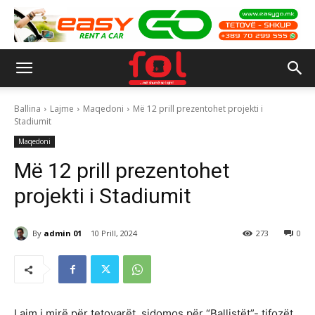
Ballina
Lajme
Maqedoni
Më 12 prill prezentohet projekti i
Stadiumit
Maqedoni
Më 12 prill prezentohet
projekti i Stadiumit
By
admin 01
10 Prill, 2024
273
0
Lajm i mirë për tetovarët, sidomos për “Ballistët”- tifozët