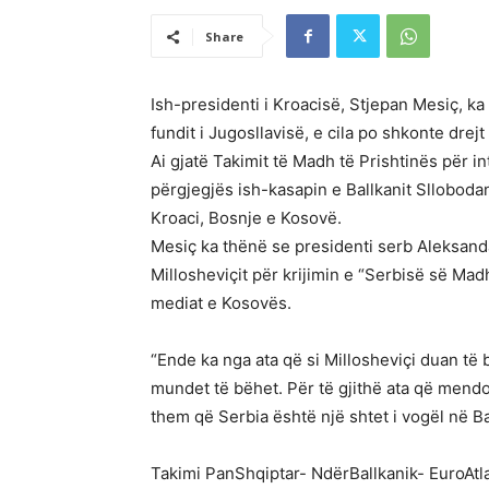
Share
Ish-presidenti i Kroacisë, Stjepan Mesiç, ka
fundit i Jugosllavisë, e cila po shkonte drejt 
Ai gjatë Takimit të Madh të Prishtinës për i
përgjegjës ish-kasapin e Ballkanit Sllobodan
Kroaci, Bosnje e Kosovë.
Mesiç ka thënë se presidenti serb Aleksanda
Millosheviçit për krijimin e “Serbisë së Madh
mediat e Kosovës.
“Ende ka nga ata që si Millosheviçi duan të
mundet të bëhet. Për të gjithë ata që mendo
them që Serbia është një shtet i vogël në Ba
Takimi PanShqiptar- NdërBallkanik- EuroAtlan