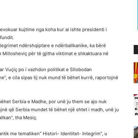
 evokuar kujtime nga koha kur ai ishte presidenti i
fundit.
ntegrimet ndërshqiptare e ndërballkanike, ka bërë
 Millosheviç për të gjitha viktimat e shkaktuara në
r Vuçiç po i vazhdon politikat e Sllobodan
e”, e cila sipas tij nuk mund të bëhet kurrë, raportojnë
 bëhet Serbia e Madhe, por unë ju them se ajo nuk
jnë që Serbia mundet të bëhet një shtet i madh, unë ju
llkan”, tha Mesiç.
tik me tematiken” Histori- Identitet- Integrim”, u