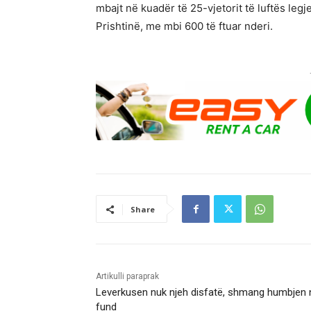
mbajt në kuadër të 25-vjetorit të luftës le
Prishtinë, me mbi 600 të ftuar nderi.
Share
Artikulli paraprak
Leverkusen nuk njeh disfatë, shmang humbjen 
fund