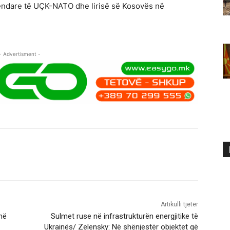
gjendare të UÇK-NATO dhe lirisë së Kosovës në
- Advertisment -
Artikulli tjetër
në
Sulmet ruse në infrastrukturën energjitike të
Ukrainës/ Zelensky: Në shënjestër objektet që