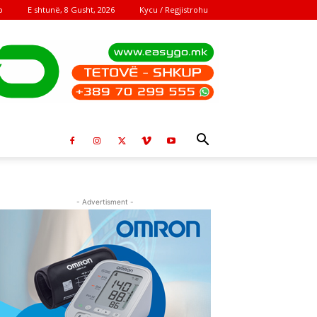
E shtunë, 8 Gusht, 2026
Kycu / Regjistrohu
o
- Advertisment -