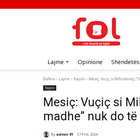
FOL
Lajme
Opinione
Shëndetës
Ballina
Lajme
Rajoni
Mesiç: Vuçiç si Millosheviçi,
Rajoni
Mesiç: Vuçiç si Mil
madhe” nuk do të
By
admin 01
27 Prill, 2024