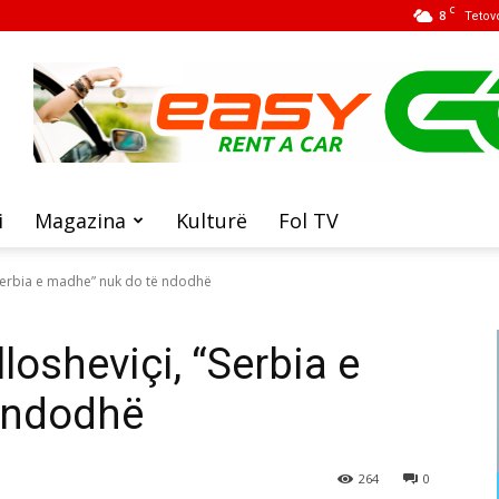
C
8
Tetov
i
Magazina
Kulturë
Fol TV
 “Serbia e madhe” nuk do të ndodhë
losheviçi, “Serbia e
 ndodhë
264
0