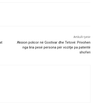
Artikulli tjetër
at
Aksion policor në Gostivar dhe Tetovë: Privohen
nga liria pesë persona për vozitje pa patentë
shoferi