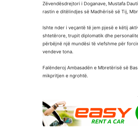
Zëvendësdrejtori i Doganave, Mustafa Dauti
rastin e ditëlindjes së Madhërisë së Tij, Mbre
Ishte nder i veçantë të jem pjesë e këtij akti
shtetërore, trupit diplomatik dhe personalit
përbëjnë një mundësi të vlefshme për forci
vendeve tona.
Falënderoj Ambasadën e Mbretërisë së Bash
mikpritjen e ngrohtë.