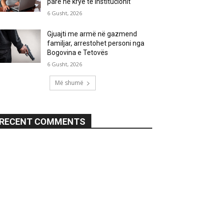
parë në krye të institucionit
6 Gusht, 2026
Gjuajti me armë në gazmend
familjar, arrestohet personi nga
Bogovina e Tetovës
6 Gusht, 2026
Më shumë
RECENT COMMENTS