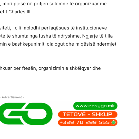
, mori pjesë në pritjen solemne të organizuar me
tit Charles III.
viteti, i cili mblodhi përfaqësues të institucioneve
ete të shumta nga fusha të ndryshme. Ngjarje të tilla
min e bashkëpunimit, dialogut dhe miqësisë ndërmjet
kuar për ftesën, organizimin e shkëlqyer dhe
- Advertisment -