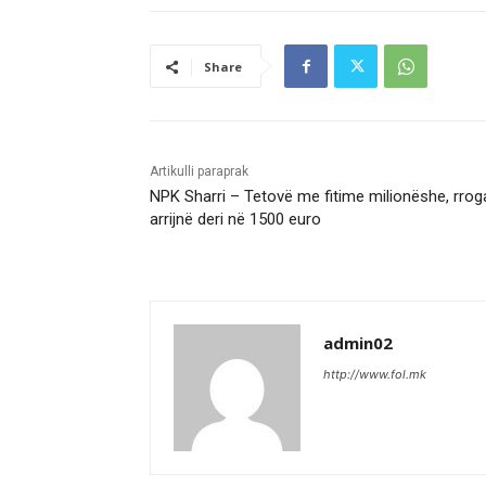
Share
Artikulli paraprak
NPK Sharri – Tetovë me fitime milionëshe, rrog
arrijnë deri në 1500 euro
admin02
http://www.fol.mk