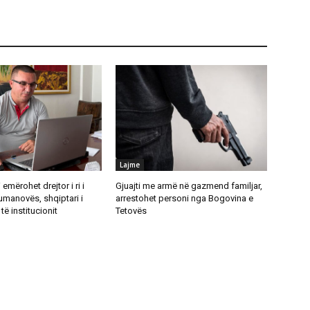
Lajme
emërohet drejtor i ri i
Gjuajti me armë në gazmend familjar,
umanovës, shqiptari i
arrestohet personi nga Bogovina e
të institucionit
Tetovës