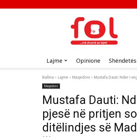
FOL
Lajme
Opinione
Shëndetës
Ballina
Lajme
Maqedoni
Mustafa Dauti: Nder i ve
Maqedoni
Mustafa Dauti: Nde
pjesë në pritjen s
ditëlindjes së Mad