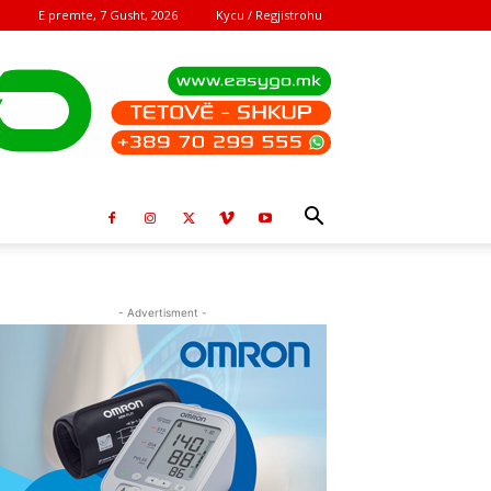
E premte, 7 Gusht, 2026
Kycu / Regjistrohu
- Advertisment -