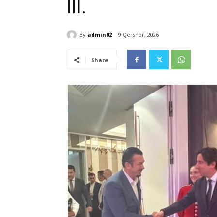
III.
By
admin02
9 Qershor, 2026
Share