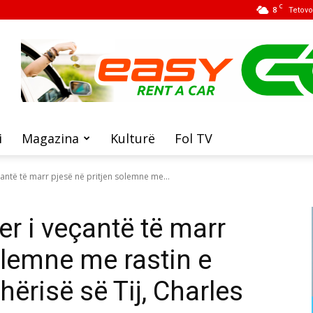
C
8
Tetovo
i
Magazina
Kulturë
Fol TV
çantë të marr pjesë në pritjen solemne me...
r i veçantë të marr
olemne me rastin e
hërisë së Tij, Charles