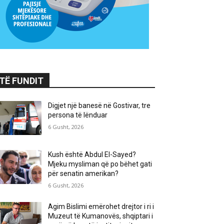
TË FUNDIT
Digjet një banesë në Gostivar, tre
persona të lënduar
6 Gusht, 2026
Kush është Abdul El-Sayed?
Mjeku mysliman që po bëhet gati
për senatin amerikan?
6 Gusht, 2026
Agim Bislimi emërohet drejtor i ri i
Muzeut të Kumanovës, shqiptari i