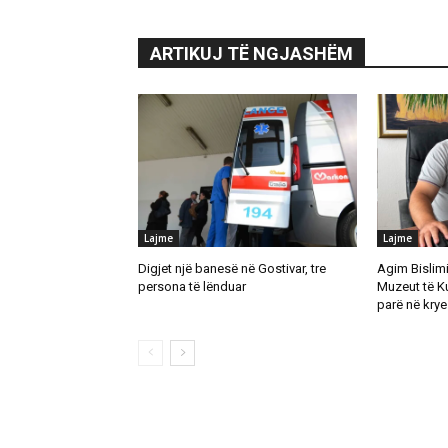
ARTIKUJ TË NGJASHËM
Lajme
Lajme
Digjet një banesë në Gostivar, tre
Agim Bislimi 
persona të lënduar
Muzeut të K
parë në krye 