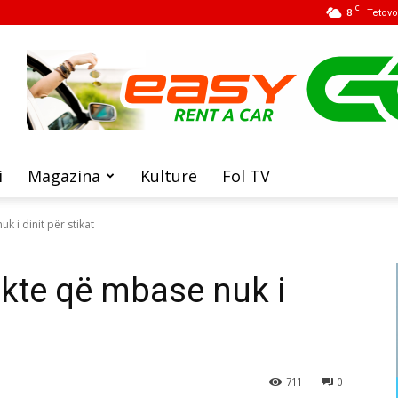
C
8
Tetovo
i
Magazina
Kulturë
Fol TV
k i dinit për stikat
akte që mbase nuk i
711
0