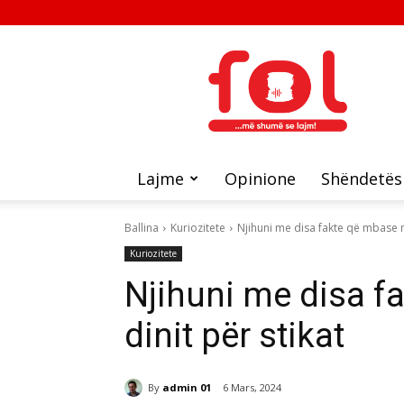
FOL
Lajme
Opinione
Shëndetës
Ballina
Kuriozitete
Njihuni me disa fakte që mbase nu
Kuriozitete
Njihuni me disa f
dinit për stikat
By
admin 01
6 Mars, 2024