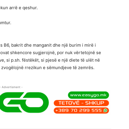
ëkun arrë e qeshur.
umtur.
ës B6, bakrit dhe manganit dhe një burim i mirë i
Provat shkencore sugjerojnë, por nuk vërtetojnë se
, si p.sh. fëstëkët, si pjesë e një diete të ulët në
ë zvogëlojnë rrezikun e sëmundjeve të zemrës.
- Advertisment -