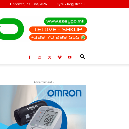
E premte, 7 Gusht, 2026
Kycu / Regjistrohu
- Advertisment -