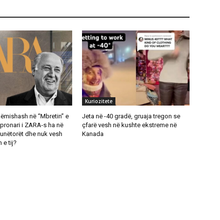
Kuriozitete
këmishash në “Mbretin” e
Jeta në -40 gradë, gruaja tregon se
pronari i ZARA-s ha në
çfarë vesh në kushte ekstreme në
nëtorët dhe nuk vesh
Kanada
 e tij?