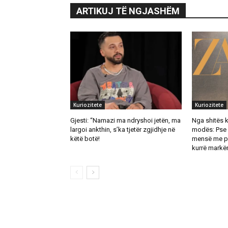
ARTIKUJ TË NGJASHËM
Kuriozitete
Kuriozitete
Gjesti: “Namazi ma ndryshoi jetën, ma
Nga shitës 
largoi ankthin, s’ka tjetër zgjidhje në
modës: Pse 
këtë botë!
mensë me pu
kurrë markën