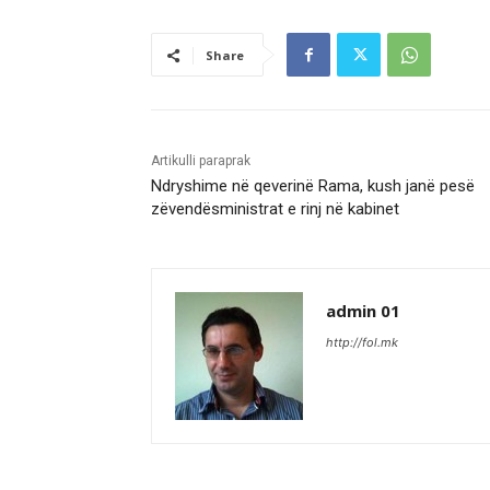
Share
Artikulli paraprak
Ndryshime në qeverinë Rama, kush janë pesë
zëvendësministrat e rinj në kabinet
admin 01
http://fol.mk