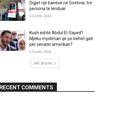
Digjet një banesë në Gostivar, tre
persona të lënduar
6 Gusht, 2026
Kush është Abdul El-Sayed?
Mjeku mysliman që po bëhet gati
për senatin amerikan?
6 Gusht, 2026
Më shumë
RECENT COMMENTS