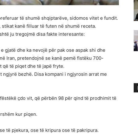
 preferuar të shumë shqiptarëve, sidomos vitet e fundit.
 stikat kanë filluar të futen në shumë receta.
shtë ju tregojmë disa fakte interesante:
a e gjatë dhe ka nevojë për pak ose aspak shi dhe
, në Iran, pretendojnë se kanë pemë fistëku 700-
 që të piqet dhe të japë fryte.
sht ngjyrë bezhë. Disa kompani i ngjyrosin arrat me
fëstëkë çdo vit, që përbën 98 për qind të prodhimit të
yrshëm kur piqen.
se të pjekura, ose të kripura ose të pakripura.