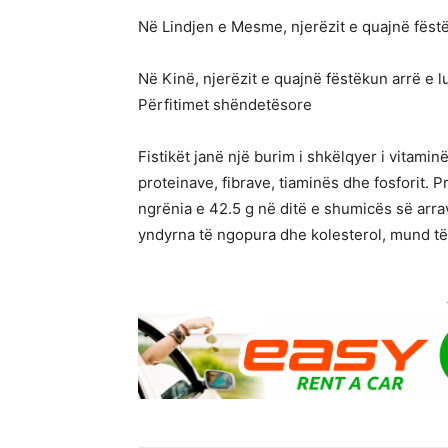
Në Lindjen e Mesme, njerëzit e quajnë fëst
Në Kinë, njerëzit e quajnë fëstëkun arrë e l
Përfitimet shëndetësore
Fistikët janë një burim i shkëlqyer i vitamin
proteinave, fibrave, tiaminës dhe fosforit. 
ngrënia e 42.5 g në ditë e shumicës së arrave
yndyrna të ngopura dhe kolesterol, mund t