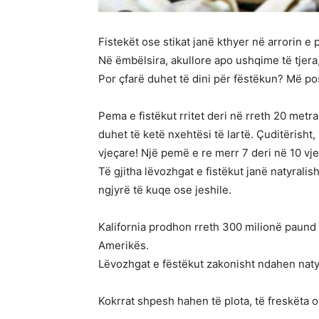
Fistekët ose stikat janë kthyer në arrorin e
Në ëmbëlsira, akullore apo ushqime të tjera,
Por çfarë duhet të dini për fëstëkun? Më po
Pema e fistëkut rritet deri në rreth 20 metr
duhet të ketë nxehtësi të lartë. Çuditërisht
vjeçare! Një pemë e re merr 7 deri në 10 vjet
Të gjitha lëvozhgat e fistëkut janë natyrali
ngjyrë të kuqe ose jeshile.
Kalifornia prodhon rreth 300 milionë paund 
Amerikës.
Lëvozhgat e fëstëkut zakonisht ndahen nat
Kokrrat shpesh hahen të plota, të freskëta o