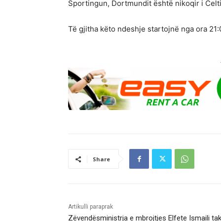
Sportingun, Dortmundit është nikoqir i Celtici
Të gjitha këto ndeshje startojnë nga ora 21:
Share
Artikulli paraprak
Zëvendësministrja e mbrojtjes Elfete Ismaili ta