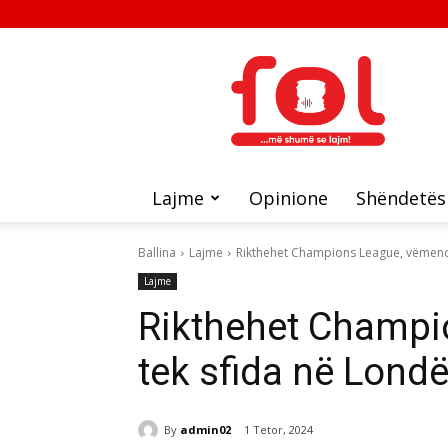
FOL
Lajme
Opinione
Shëndetës
Ballina
Lajme
Rikthehet Champions League, vëmendj
Lajme
Rikthehet Champi
tek sfida në Londë
By
admin02
1 Tetor, 2024