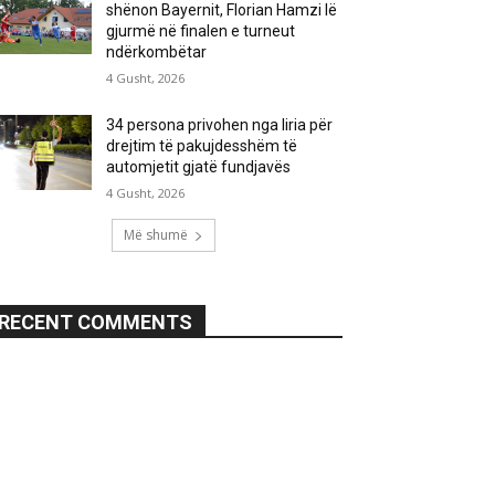
shënon Bayernit, Florian Hamzi lë
gjurmë në finalen e turneut
ndërkombëtar
4 Gusht, 2026
34 persona privohen nga liria për
drejtim të pakujdesshëm të
automjetit gjatë fundjavës
4 Gusht, 2026
Më shumë
RECENT COMMENTS