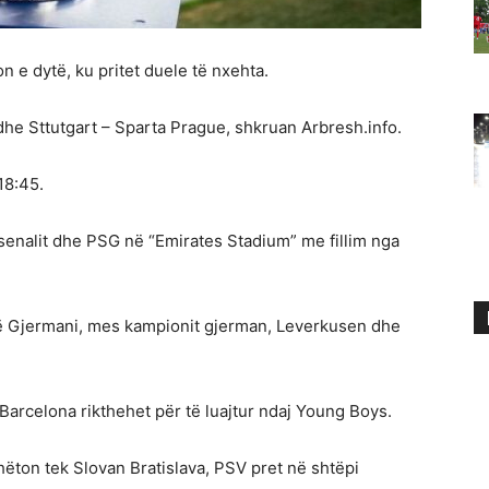
 e dytë, ku pritet duele të nxehta.
dhe Sttutgart – Sparta Prague, shkruan Arbresh.info.
18:45.
senalit dhe PSG në “Emirates Stadium” me fillim nga
t në Gjermani, mes kampionit gjerman, Leverkusen dhe
arcelona rikthehet për të luajtur ndaj Young Boys.
hëton tek Slovan Bratislava, PSV pret në shtëpi