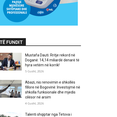
TË FUNDIT
Mustafa Dauti: Rritje rekord në
Doganë: 14,14 miliardë denarë të
hyra vetëm në korrik!
5 Gusht, 2026
Abazi, nis renovimin e shkollës
fillore në Bogovinë: Investojmë në
shkolla funksionale dhe mjedis
cilësor në arsim
4 Gusht, 2026
Talenti shqiptar nga Tetova i