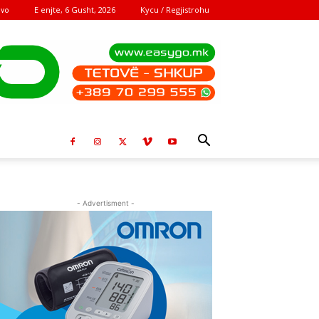
E enjte, 6 Gusht, 2026
Kycu / Regjistrohu
ovo
- Advertisment -