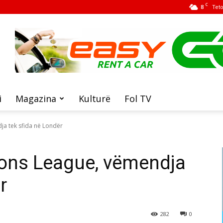
C
8
Tet
i
Magazina
Kulturë
Fol TV
a tek sfida në Londër
ons League, vëmendja
r
282
0