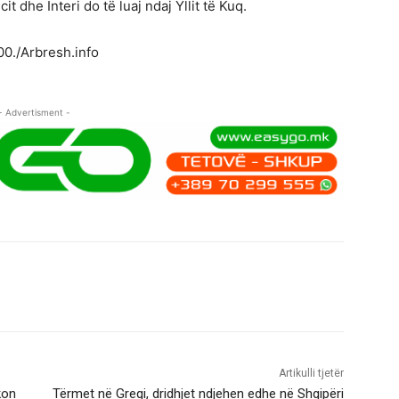
t dhe Interi do të luaj ndaj Yllit të Kuq.
00./Arbresh.info
- Advertisment -
Artikulli tjetër
kon
Tërmet në Greqi, dridhjet ndjehen edhe në Shqipëri