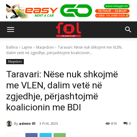
Ballina
Lajme
Maqedoni
Taravari: Nëse nuk shkojmë me VLEN,
dalim vetë në zgjedhje, përjashtojmë koalicionin...
Maqedoni
Taravari: Nëse nuk shkojmë
me VLEN, dalim vetë në
zgjedhje, përjashtojmë
koalicionin me BDI
By
admin 01
3 Prill, 2025
819
0