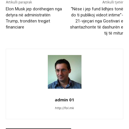
Artikulli paraprak
Artikulli tjetër
Elon Musk jep dorëheqjen nga
“Nëse i jep fund lidhjes tonë
detyra në administratën
do ti publikoj videot intime”-
Trump, tronditen tregjet
21-vjeçari nga Gostivari e
financiare
shantazhonte të dashurën e
tij të mitur
admin 01
http://fol.mk