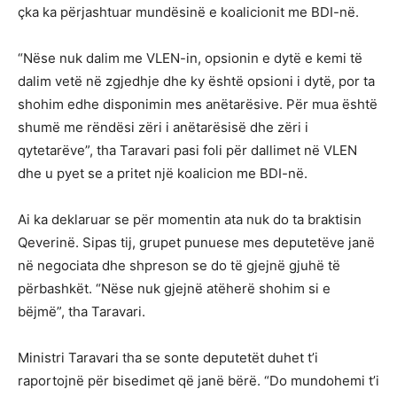
çka ka përjashtuar mundësinë e koalicionit me BDI-në.
“Nëse nuk dalim me VLEN-in, opsionin e dytë e kemi të
dalim vetë në zgjedhje dhe ky është opsioni i dytë, por ta
shohim edhe disponimin mes anëtarësive. Për mua është
shumë me rëndësi zëri i anëtarësisë dhe zëri i
qytetarëve”, tha Taravari pasi foli për dallimet në VLEN
dhe u pyet se a pritet një koalicion me BDI-në.
Ai ka deklaruar se për momentin ata nuk do ta braktisin
Qeverinë. Sipas tij, grupet punuese mes deputetëve janë
në negociata dhe shpreson se do të gjejnë gjuhë të
përbashkët. “Nëse nuk gjejnë atëherë shohim si e
bëjmë”, tha Taravari.
Ministri Taravari tha se sonte deputetët duhet t’i
raportojnë për bisedimet që janë bërë. “Do mundohemi t’i