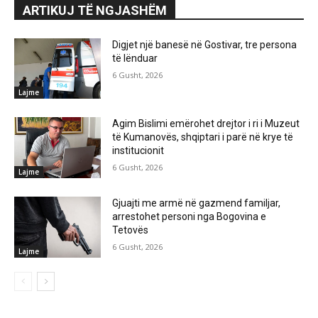
ARTIKUJ TË NGJASHËM
Digjet një banesë në Gostivar, tre persona
të lënduar
6 Gusht, 2026
Lajme
Agim Bislimi emërohet drejtor i ri i Muzeut
të Kumanovës, shqiptari i parë në krye të
institucionit
6 Gusht, 2026
Lajme
Gjuajti me armë në gazmend familjar,
arrestohet personi nga Bogovina e
Tetovës
6 Gusht, 2026
Lajme