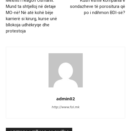
Mexhiti i reagon Osmanit:
Kush është kompania e
Mund ta shtjelloj në detaje
sondazheve të porositura që
MO-në! Në atë kohë bëje
po i ndihmon BDI-së?
karrierë si kirurg, kurse unë
bllokoja udhëkryqe dhe
protestoja
admin02
http://www.fol.mk