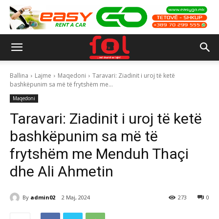
Ballina
Lajme
Maqedoni
Taravari: Ziadinit i uroj të ketë
bashkëpunim sa më të frytshëm me...
Maqedoni
Taravari: Ziadinit i uroj të ketë
bashkëpunim sa më të
frytshëm me Menduh Thaçi
dhe Ali Ahmetin
By
admin02
2 Maj, 2024
273
0