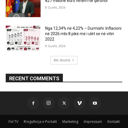
827 milionë euro vetëm në qershor
8 Gusht, 2026
Nga 12,34% në 4,22% – Durmishi: Inflacioni
në 2026 mbi 8 pikë më i ulët se në vitin
2022
8 Gusht, 2026
Më shumë
RECENT COMMENTS
Fol TV
Rregullorja e Portalit
Marketing
Impressum
Kontakt