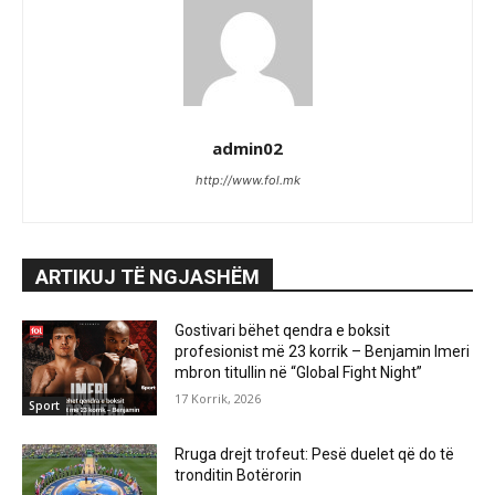
admin02
http://www.fol.mk
ARTIKUJ TË NGJASHËM
Gostivari bëhet qendra e boksit
profesionist më 23 korrik – Benjamin Imeri
mbron titullin në “Global Fight Night”
17 Korrik, 2026
Sport
Rruga drejt trofeut: Pesë duelet që do të
tronditin Botërorin