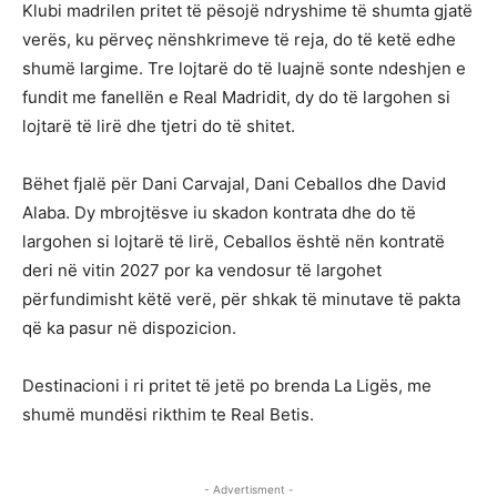
Klubi madrilen pritet të pësojë ndryshime të shumta gjatë
verës, ku përveç nënshkrimeve të reja, do të ketë edhe
shumë largime. Tre lojtarë do të luajnë sonte ndeshjen e
fundit me fanellën e Real Madridit, dy do të largohen si
lojtarë të lirë dhe tjetri do të shitet.
Bëhet fjalë për Dani Carvajal, Dani Ceballos dhe David
Alaba. Dy mbrojtësve iu skadon kontrata dhe do të
largohen si lojtarë të lirë, Ceballos është nën kontratë
deri në vitin 2027 por ka vendosur të largohet
përfundimisht këtë verë, për shkak të minutave të pakta
që ka pasur në dispozicion.
Destinacioni i ri pritet të jetë po brenda La Ligës, me
shumë mundësi rikthim te Real Betis.
- Advertisment -