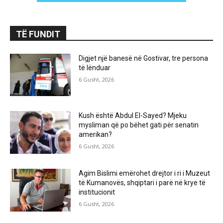
TË FUNDIT
Digjet një banesë në Gostivar, tre persona
të lënduar
6 Gusht, 2026
Kush është Abdul El-Sayed? Mjeku
mysliman që po bëhet gati për senatin
amerikan?
6 Gusht, 2026
Agim Bislimi emërohet drejtor i ri i Muzeut
të Kumanovës, shqiptari i parë në krye të
institucionit
6 Gusht, 2026