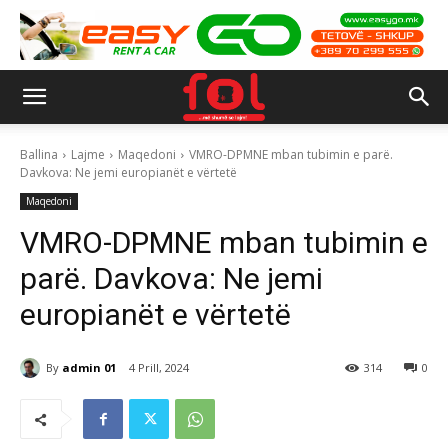
Ballina
Lajme
Maqedoni
VMRO-DPMNE mban tubimin e parë.
Davkova: Ne jemi europianët e vërtetë
Maqedoni
VMRO-DPMNE mban tubimin e
parë. Davkova: Ne jemi
europianët e vërtetë
By
admin 01
4 Prill, 2024
314
0