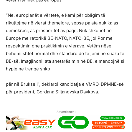
“Ne, europianët e vërtetë, e kemi për obligim të
rikujtojmë në vlerat themelore, sepse pa ata nuk ka as
demokraci, as prosperitet as paqe. Nuk shkohet në
Europë me retorikë BE-NATO, NATO-BE, jo! Por me
respektimin dhe praktikimin e vlerave. Vetëm nëse
bëhemi shtet normal dhe standard do të jemi në suaza të
BE-së. Imagjinoni, ata anëtarësimin në BE, e mendojnë si
hypje në trenqë shko
për në Bruksel!”, deklaroi kandidatja e VMRO-DPMNE-së
për president, Gordana Siljanovska Davkova.
- Advertisment -