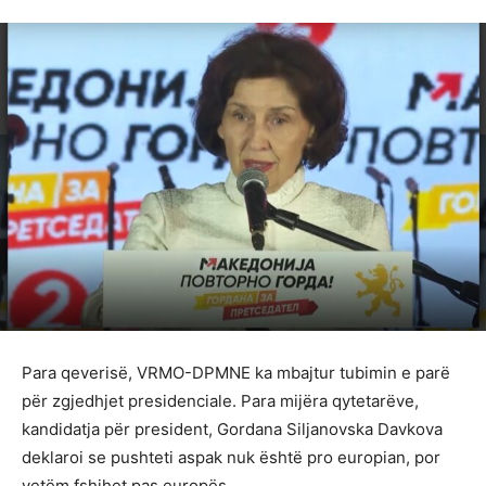
Para qeverisë, VRMO-DPMNE ka mbajtur tubimin e parë
për zgjedhjet presidenciale. Para mijëra qytetarëve,
kandidatja për president, Gordana Siljanovska Davkova
deklaroi se pushteti aspak nuk është pro europian, por
vetëm fshihet pas europës