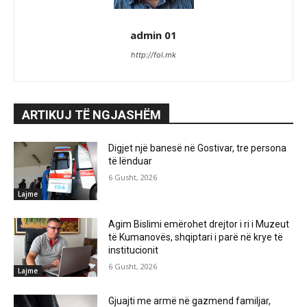
admin 01
http://fol.mk
ARTIKUJ TË NGJASHËM
Digjet një banesë në Gostivar, tre persona
të lënduar
6 Gusht, 2026
Lajme
Agim Bislimi emërohet drejtor i ri i Muzeut
të Kumanovës, shqiptari i parë në krye të
institucionit
6 Gusht, 2026
Lajme
Gjuajti me armë në gazmend familjar,