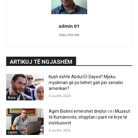
admin 01
http://fol.mk
ARTIKUJ TË NGJASHËM
Kush është Abdul El-Sayed? Mjeku
mysliman që po bëhet gati për senatin
amerikan?
6 Gusht, 2026
Bota
Agim Bislimi emërohet drejtor i ri i Muzeut
të Kumanovës, shqiptari i parë në krye të
institucionit
6 Gusht, 2026
Lajme