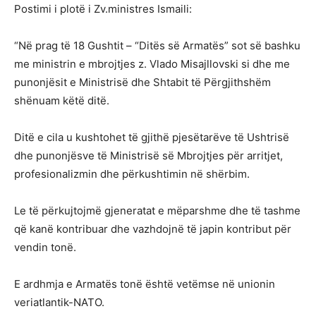
Postimi i plotë i Zv.ministres Ismaili:
“Në prag të 18 Gushtit – “Ditës së Armatës” sot së bashku
me ministrin e mbrojtjes z. Vlado Misajllovski si dhe me
punonjësit e Ministrisë dhe Shtabit të Përgjithshëm
shënuam këtë ditë.
Ditë e cila u kushtohet të gjithë pjesëtarëve të Ushtrisë
dhe punonjësve të Ministrisë së Mbrojtjes për arritjet,
profesionalizmin dhe përkushtimin në shërbim.
Le të përkujtojmë gjeneratat e mëparshme dhe të tashme
që kanë kontribuar dhe vazhdojnë të japin kontribut për
vendin tonë.
E ardhmja e Armatës tonë është vetëmse në unionin
veriatlantik-NATO.