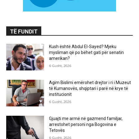
TË FUNDIT
Kush është Abdul El-Sayed? Mjeku
mysliman që po bëhet gati për senatin
amerikan?
6 Gusht, 2026
Agim Bislimi emërohet drejtor i ri i Muzeut
të Kumanovës, shqiptari i parë në krye të
institucionit
6 Gusht, 2026
Gjuajti me armë në gazmend familjar,
arrestohet personi nga Bogovina e
Tetovës
6 Gusht, 2026