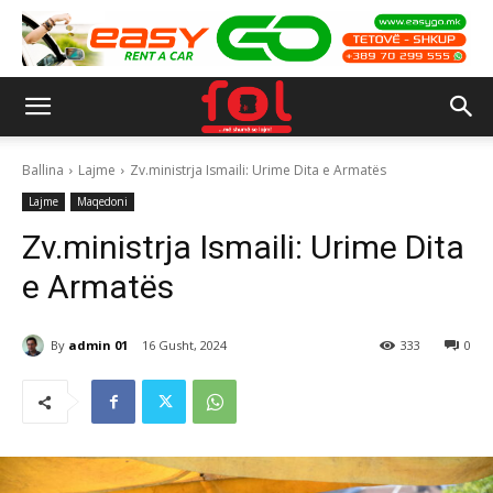
Ballina
Lajme
Zv.ministrja Ismaili: Urime Dita e Armatës
Lajme
Maqedoni
Zv.ministrja Ismaili: Urime Dita
e Armatës
By
admin 01
16 Gusht, 2024
333
0