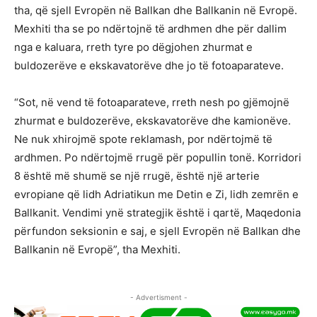
tha, që sjell Evropën në Ballkan dhe Ballkanin në Evropë.
Mexhiti tha se po ndërtojnë të ardhmen dhe për dallim
nga e kaluara, rreth tyre po dëgjohen zhurmat e
buldozerëve e ekskavatorëve dhe jo të fotoaparateve.
“Sot, në vend të fotoaparateve, rreth nesh po gjëmojnë
zhurmat e buldozerëve, ekskavatorëve dhe kamionëve.
Ne nuk xhirojmë spote reklamash, por ndërtojmë të
ardhmen. Po ndërtojmë rrugë për popullin tonë. Korridori
8 është më shumë se një rrugë, është një arterie
evropiane që lidh Adriatikun me Detin e Zi, lidh zemrën e
Ballkanit. Vendimi ynë strategjik është i qartë, Maqedonia
përfundon seksionin e saj, e sjell Evropën në Ballkan dhe
Ballkanin në Evropë”, tha Mexhiti.
- Advertisment -