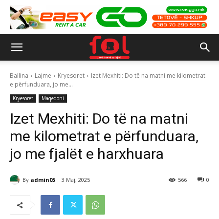
Ballina
Lajme
Kryesoret
Izet Mexhiti: Do të na matni me kilometrat
e përfunduara, jo me...
Kryesoret
Maqedoni
Izet Mexhiti: Do të na matni
me kilometrat e përfunduara,
jo me fjalët e harxhuara
By
admin05
3 Maj, 2025
566
0