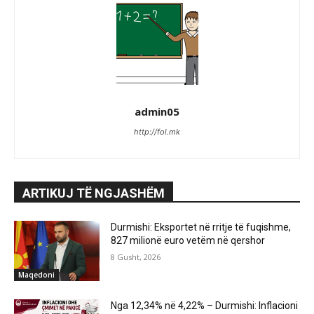
admin05
http://fol.mk
ARTIKUJ TË NGJASHËM
Durmishi: Eksportet në rritje të fuqishme,
827 milionë euro vetëm në qershor
8 Gusht, 2026
Maqedoni
Nga 12,34% në 4,22% – Durmishi: Inflacioni