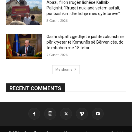
Abazi, fillon rrugën lidhëse Kallnik-
Pallçisht: “Rrugët nuk janë vetëm asfalt,
por bashkim dhe lidhje mes qytetarëve”
8 Gusht, 2026
Gashi shpall zgjedhjet e jashtëzakonshme
për kryetar të Komunës së Bërvenicës, do
të mbahen më 18 tetor
7 Gusht, 2026
Më shumë
RECENT COMMENTS