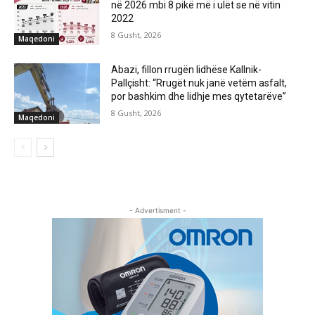
në 2026 mbi 8 pikë më i ulët se në vitin
2022
8 Gusht, 2026
Maqedoni
Abazi, fillon rrugën lidhëse Kallnik-
Pallçisht: “Rrugët nuk janë vetëm asfalt,
por bashkim dhe lidhje mes qytetarëve”
8 Gusht, 2026
Maqedoni
- Advertisment -