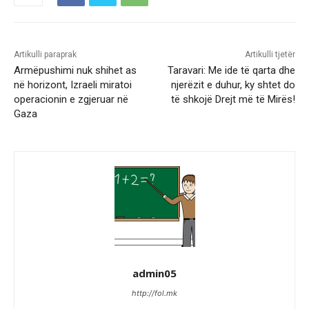
Artikulli paraprak
Artikulli tjetër
Armëpushimi nuk shihet as
Taravari: Me ide të qarta dhe
në horizont, Izraeli miratoi
njerëzit e duhur, ky shtet do
operacionin e zgjeruar në
të shkojë Drejt më të Mirës!
Gaza
admin05
http://fol.mk