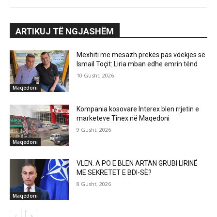
ARTIKUJ TË NGJASHËM
Mexhiti me mesazh prekës pas vdekjes së
Ismail Toçit: Liria mban edhe emrin tënd
10 Gusht, 2026
Maqedoni
Kompania kosovare Interex blen rrjetin e
marketeve Tinex në Maqedoni
9 Gusht, 2026
Maqedoni
VLEN: A PO E BLEN ARTAN GRUBI LIRINË
ME SEKRETET E BDI-SË?
8 Gusht, 2026
Maqedoni