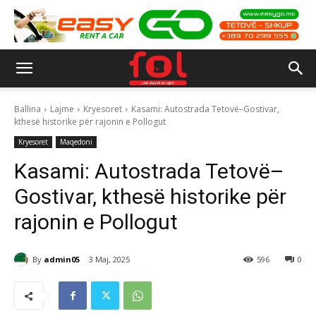
Ballina
Lajme
Kryesoret
Kasami: Autostrada Tetovë–Gostivar,
kthesë historike për rajonin e Pollogut
Kryesoret
Maqedoni
Kasami: Autostrada Tetovë–
Gostivar, kthesë historike për
rajonin e Pollogut
By
admin05
3 Maj, 2025
596
0