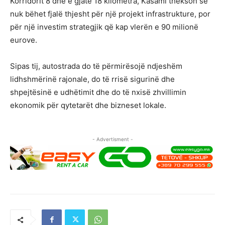
Korridorit 8 dhe e gjatë 18 kilometra, Kasami thekson se
nuk bëhet fjalë thjesht për një projekt infrastrukture, por
për një investim strategjik që kap vlerën e 90 milionë
eurove.
Sipas tij, autostrada do të përmirësojë ndjeshëm
lidhshmërinë rajonale, do të rrisë sigurinë dhe
shpejtësinë e udhëtimit dhe do të nxisë zhvillimin
ekonomik për qytetarët dhe bizneset lokale.
- Advertisment -